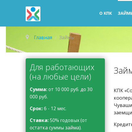
О КПК
ЗАЙМ
Главная
/
Займы
Для
работающих
Займ
(на любые цели)
Сумма:
от 10 000 руб. до 30
КПК «С
000 руб.
коопера
Чуваши
Срок:
6 - 12 мес.
заемщи
Ставка:
50% годовых (от
Кредит
остатка суммы займа).