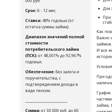
000 руб.
Для 
Срок:
6 - 12 мес.
При 
Ставка:
48% годовых (от
стаб
остатка суммы займа).
Как пов
Диапазон значений полной
Важно 
стоимости
займов 
потребительского займа
И все ж
(ПСК):
от 48,001% до 92,967%
истори
годовых.
Условия
Обеспечение:
без залога и
При од
поручительства, с
наличны
подтверждением дохода в
виде пенсии.
График
частями
________________________
займа, 
Сумма:
от 30 000 руб. до 60
снижает