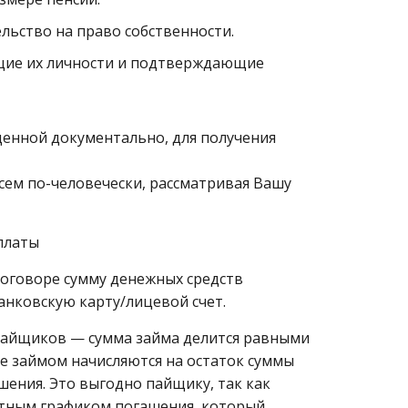
ельство на право собственности.
щие их личности и подтверждающие
енной документально, для получения
всем по-человечески, рассматривая Вашу
платы
оговоре сумму денежных средств
анковскую карту/лицевой счет.
 пайщиков — сумма займа делится равными
е займом начисляются на остаток суммы
ения. Это выгодно пайщику, так как
тетным графиком погашения, который