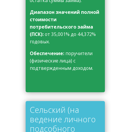
остатка суммы займа).
Диапазон значений полной
стоимости
потребительского займа
(ПСК):
от 35,001% до 44,372%
годовых.
Обеспечение:
поручители
(физические лица) с
подтвержденным доходом.
Сельский
(на
ведение личного
подсобного