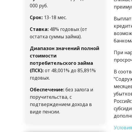
000 руб.
преимущ
Срок:
13-18 мес.
Выплаты
кредитн
Ставка:
48% годовых (от
возмож
остатка суммы займа).
банкома
Диапазон значений полной
При нар
стоимости
просроч
потребительского займа
(ПСК):
от 48,001% до 85,891%
В соотв
годовых.
"Содруж
месяцев
Обеспечение:
без залога и
убытков
поручительства, с
Российс
подтверждением дохода в
субсид
виде пенсии.
дополн
Услови