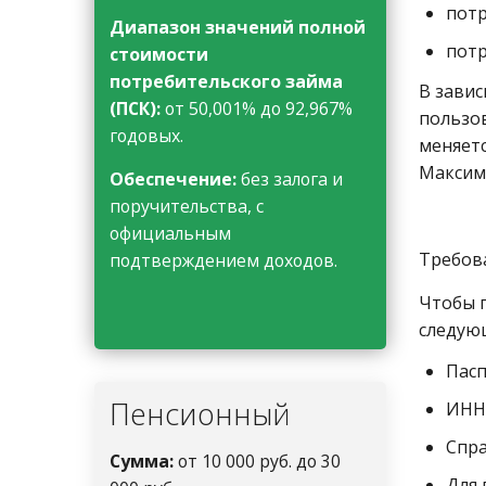
потр
Диапазон значений полной
потр
стоимости
потребительского займа
В завис
(ПСК):
от 50,001% до 92,967%
пользов
годовых.
меняет
Максим
Обеспечение:
без залога и
поручительства, с
официальным
Требов
подтверждением доходов.
Чтобы 
следую
Пас
Пенсионный
ИН
Спра
Сумма:
от 10 000 руб. до 30
Для 