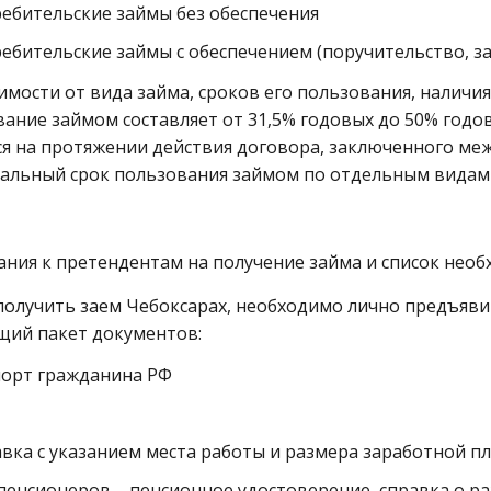
ебительские займы без обеспечения
ебительские займы с обеспечением (поручительство, за
имости от вида займа, сроков его пользования, наличи
ание займом составляет от 31,5% годовых до 50% годов
ся на протяжении действия договора, заключенного ме
альный срок пользования займом по отдельным видам з
ания к претендентам на получение займа и список нео
получить заем Чебоксарах, необходимо лично предъяви
щий пакет документов:
порт гражданина РФ
Н
вка с указанием места работы и размера заработной п
пенсионеров – пенсионное удостоверение, справка о ра