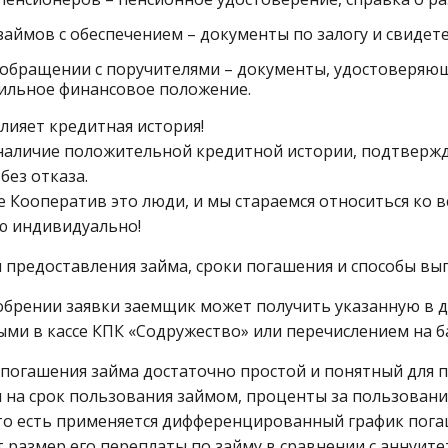
займов с обеспечением – документы по залогу и свидет
обращении с поручителями – документы, удостоверяю
ильное финансовое положение.
лияет кредитная история!
наличие положительной кредитной истории, подтвержд
без отказа.
е Кооператив это люди, и мы стараемся относиться ко 
ю индивидуально!
 предоставления займа, сроки погашения и способы вы
обрении заявки заемщик может получить указанную в д
ми в кассе КПК «Содружество» или перечислением на б
 погашения займа достаточно простой и понятный для
 на срок пользования займом, проценты за пользовани
то есть применяется дифференцированный график погаш
 размер его переплаты по займу в сравнении с аннуи